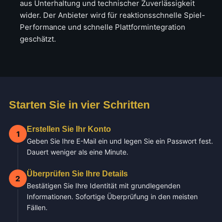
aus Unterhaltung und technischer Zuverlässigkeit
wider. Der Anbieter wird für reaktionsschnelle Spiel-
Performance und schnelle Plattformintegration
geschätzt.
Starten Sie in vier Schritten
Erstellen Sie Ihr Konto
1
Geben Sie Ihre E-Mail ein und legen Sie ein Passwort fest.
Dauert weniger als eine Minute.
Überprüfen Sie Ihre Details
2
Bestätigen Sie Ihre Identität mit grundlegenden
Informationen. Sofortige Überprüfung in den meisten
Fällen.