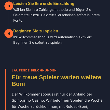
Leisten Sie Ihre erste Einzahlung
3
Wählen Sie Ihre Zahlungsmethode und fügen Sie
Geldmittel hinzu. Geldmittel erscheinen sofort in Ihrem
Konto.
Beginnen Sie zu spielen
4
Ihr Willkommensbonus wird automatisch aktiviert.
Beginnen Sie sofort zu spielen.
LAUFENDE BELOHNUNGEN
Für treue Spieler warten weitere
Boni
Der Willkommensbonus ist nur der Anfang bei
Spinogrino Casino. Wir belohnen Spieler, die Woche
für Woche zurückkommen, mit Reload-Boni,