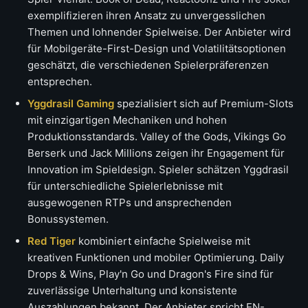
exemplifizieren ihren Ansatz zu unvergesslichen
Themen und lohnender Spielweise. Der Anbieter wird
für Mobilgeräte-First-Design und Volatilitätsoptionen
geschätzt, die verschiedenen Spielerpräferenzen
entsprechen.
Yggdrasil Gaming
spezialisiert sich auf Premium-Slots
mit einzigartigen Mechaniken und hohen
Produktionsstandards. Valley of the Gods, Vikings Go
Berserk und Jack Millions zeigen ihr Engagement für
Innovation im Spieldesign. Spieler schätzen Yggdrasil
für unterschiedliche Spielerlebnisse mit
ausgewogenen RTPs und ansprechenden
Bonussystemen.
Red Tiger
kombiniert einfache Spielweise mit
kreativen Funktionen und mobiler Optimierung. Daily
Drops & Wins, Play'n Go und Dragon's Fire sind für
zuverlässige Unterhaltung und konsistente
Auszahlungen bekannt. Der Anbieter spricht EN-