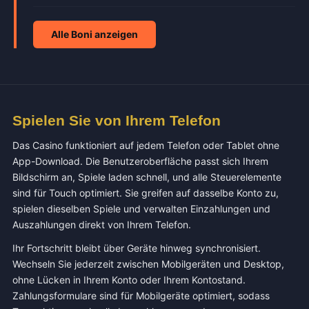
Alle Boni anzeigen
Spielen Sie von Ihrem Telefon
Das Casino funktioniert auf jedem Telefon oder Tablet ohne
App-Download. Die Benutzeroberfläche passt sich Ihrem
Bildschirm an, Spiele laden schnell, und alle Steuerelemente
sind für Touch optimiert. Sie greifen auf dasselbe Konto zu,
spielen dieselben Spiele und verwalten Einzahlungen und
Auszahlungen direkt von Ihrem Telefon.
Ihr Fortschritt bleibt über Geräte hinweg synchronisiert.
Wechseln Sie jederzeit zwischen Mobilgeräten und Desktop,
ohne Lücken in Ihrem Konto oder Ihrem Kontostand.
Zahlungsformulare sind für Mobilgeräte optimiert, sodass