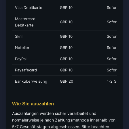
Visa Debitkarte
GBP 10
Sofort
Mastercard
GBP 10
Sofort
Debitkarte
Skrill
GBP 10
Sofort
Neteller
GBP 10
Sofort
PayPal
GBP 10
Sofort
Paysafecard
GBP 10
Sofort
Banküberweisung
GBP 20
1-2 Geschäf
Wie Sie auszahlen
Auszahlungen werden sicher verarbeitet und
normalerweise je nach Zahlungsmethode innerhalb von
5-7 Geschäftstagen abgeschlossen. Bitte beachten