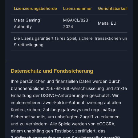
Lizenzierungsbehörde
Lizenznummer
Gerichtsbarkeit
A
Malta Gaming
MGA/CL/823-
Malta, EU
J
Authority
2024
Die Lizenz garantiert faires Spiel, sichere Transaktionen und u
Streitbeilegung
Datenschutz und Fondssicherung
Ihre persönlichen und finanziellen Daten werden durch
branchenübliche 256-Bit-SSL-Verschlüsselung und strikte
Einhaltung der DSGVO-Anforderungen geschützt. Wir
implementieren Zwei-Faktor-Authentifizierung auf allen
Konten, sichere Zahlungsgateways und regelmäßige
Sicherheitsaudits, um unbefugten Zugriff zu erkennen
und zu verhindern. Alle Spiele werden von eCOGRA,
einem unabhängigen Testlabor, zertifiziert, das
Zufallszahlengenerierung und Spielintegrität überprüft.