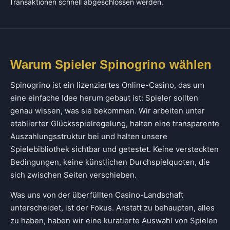
Transaktionen schnell abgeschlossen werden.
Warum Spieler Spinogrino wählen
Spinogrino ist ein lizenziertes Online-Casino, das um
eine einfache Idee herum gebaut ist: Spieler sollten
genau wissen, was sie bekommen. Wir arbeiten unter
etablierter Glücksspielregelung, halten eine transparente
Auszahlungsstruktur bei und halten unsere
Spielebibliothek sichtbar und getestet. Keine versteckten
Bedingungen, keine künstlichen Durchspielquoten, die
sich zwischen Seiten verschieben.
Was uns von der überfüllten Casino-Landschaft
unterscheidet, ist der Fokus. Anstatt zu behaupten, alles
zu haben, haben wir eine kuratierte Auswahl von Spielen