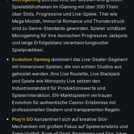
Spielebibliotheken im iGaming mit über 500 Titeln
über Slots, Progressive und Live-Spiele. Titel wie
Mega Moolah, Immortal Romance und Thunderstruck
sind zu Genre-Standards geworden. Spieler schätzen
Microgaming für ihre ikonischen Progressive Jackpots
und lange Erfolgsbilanz verantwortungsvoller
Spielpraktiken.
Evolution Gaming
dominiert das Live-Dealer-Segment
mit immersiven Spielen, die von echten Studios aus
gehostet werden. Ihre Live Roulette, Live Blackjack
und Spiele wie Monopoly Live setzen den
Industriestandard für Produktionswerte und
Spielerinteraktion. EN-Marktspielern vertrauen
Evolution für authentische Casino-Erlebnisse mit
professionellen Dealern und transparenten Regeln.
Play'n GO
konzentriert sich auf kreative Slot-
Mechaniken mit großem Fokus auf Spielererlebnis und
Spiel-Vielfalt. Book of Dead, Reactoonz und Fire Joker