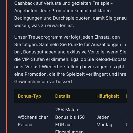
Cashback auf Verluste und gezielten Freispiel-
Angeboten. Jede Promotion kommt mit klaren
Bedingungen und Durchspielquoten, damit Sie genau
wissen, was zu erwarten ist.
Unser Treueprogramm verfolgt jeden Einsatz, den
Sie tätigen. Sammeln Sie Punkte für Auszahlungen in
bar, Bonusguthaben und exklusive Vorteile, wenn Sie
die VIP-Stufen erklimmen. Egal ob Sie Reload-Boosts
oder Verlust-Wiederherstellung bevorzugen, es gibt
eine Promotion, die Ihre Spielzeit verlängert und Ihre
Gewinnchancen verbessert.
Bonus-Typ
Details
Häufigkeit
Du
25% Match-
Wöchentlicher
Bonus bis 150
Jeden
35x
Reload
EUR auf
Montag
Bo
Einzahlungen