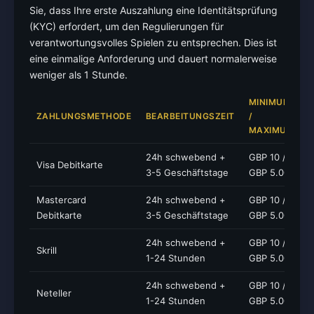
Sie, dass Ihre erste Auszahlung eine Identitätsprüfung
(KYC) erfordert, um den Regulierungen für
verantwortungsvolles Spielen zu entsprechen. Dies ist
eine einmalige Anforderung und dauert normalerweise
weniger als 1 Stunde.
MINIMUM
ZAHLUNGSMETHODE
BEARBEITUNGSZEIT
/
MAXIMUM
24h schwebend +
GBP 10 /
S
Visa Debitkarte
3-5 Geschäftstage
GBP 5.000
Mastercard
24h schwebend +
GBP 10 /
S
Debitkarte
3-5 Geschäftstage
GBP 5.000
24h schwebend +
GBP 10 /
S
Skrill
1-24 Stunden
GBP 5.000
W
24h schwebend +
GBP 10 /
S
Neteller
1-24 Stunden
GBP 5.000
W