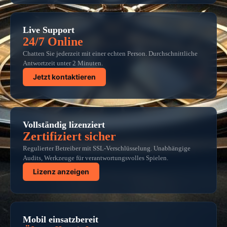
Live Support
24/7 Online
Chatten Sie jederzeit mit einer echten Person. Durchschnittliche
Antwortzeit unter 2 Minuten.
Jetzt kontaktieren
Vollständig lizenziert
Zertifiziert sicher
Regulierter Betreiber mit SSL-Verschlüsselung. Unabhängige
Audits, Werkzeuge für verantwortungsvolles Spielen.
Lizenz anzeigen
Mobil einsatzbereit