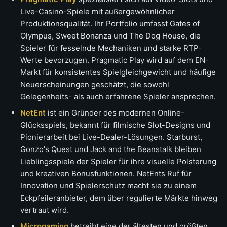
Live-Casino-Spiele mit außergewöhnlicher
Produktionsqualität. Ihr Portfolio umfasst Gates of
Olympus, Sweet Bonanza und The Dog House, die
Spieler für fesselnde Mechaniken und starke RTP-
Werte bevorzugen. Pragmatic Play wird auf dem EN-
Markt für konsistentes Spielgleichgewicht und häufige
Neuerscheinungen geschätzt, die sowohl
Gelegenheits- als auch erfahrene Spieler ansprechen.
NetEnt
ist ein Gründer des modernen Online-
Glücksspiels, bekannt für filmische Slot-Designs und
Pionierarbeit bei Live-Dealer-Lösungen. Starburst,
Gonzo's Quest und Jack and the Beanstalk bleiben
Lieblingsspiele der Spieler für ihre visuelle Polsterung
und kreativen Bonusfunktionen. NetEnts Ruf für
Innovation und Spielerschutz macht sie zu einem
Eckpfeileranbieter, dem über regulierte Märkte hinweg
vertraut wird.
Microgaming
betreibt eine der ältesten und größten