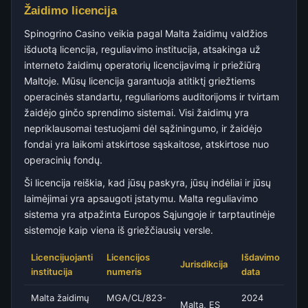
Žaidimo licencija
Spinogrino Casino veikia pagal Malta žaidimų valdžios
išduotą licencija, reguliavimo institucija, atsakinga už
interneto žaidimų operatorių licencijavimą ir priežiūrą
Maltoje. Mūsų licencija garantuoja atitiktį griežtiems
operacinės standartu, reguliarioms auditorijoms ir tvirtam
žaidėjo ginčo sprendimo sistemai. Visi žaidimų yra
nepriklausomai testuojami dėl sąžiningumo, ir žaidėjo
fondai yra laikomi atskirtose sąskaitose, atskirtose nuo
operacinių fondų.
Ši licencija reiškia, kad jūsų paskyra, jūsų indėliai ir jūsų
laimėjimai yra apsaugoti įstatymu. Malta reguliavimo
sistema yra atpažinta Europos Sąjungoje ir tarptautinėje
sistemoje kaip viena iš griežčiausių versle.
Licencijuojanti
Licencijos
Išdavimo
Jurisdikcija
institucija
numeris
data
Malta žaidimų
MGA/CL/823-
2024
Malta, ES