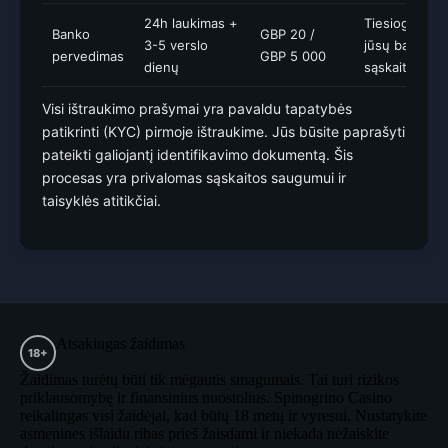
24h laukimas +
Tiesiogiai į
Banko
GBP 20 /
3-5 verslo
jūsų banko
pervedimas
GBP 5 000
dienų
sąskaitą
Visi ištraukimo prašymai yra pavaldu tapatybės
patikrinti (KYC) pirmoje ištraukime. Jūs būsite paprašyti
pateikti galiojantį identifikavimo dokumentą. Šis
procesas yra privalomas sąskaitos saugumui ir
taisyklės atitikčiai.
Atsakingas žaidimas
18+
Žaidimas turėtų būti tik mėgautis smagumais. Tai turi rizikos
priklausomybę ir finansinius nuostolius. Spinogrino Casino
reikalingas visi žaidėjai, kad būtų 18 metų ir vyresni. Nustatykite
asmenines išlaidu ribas prieš žaisdami ir niekada nežaiskite