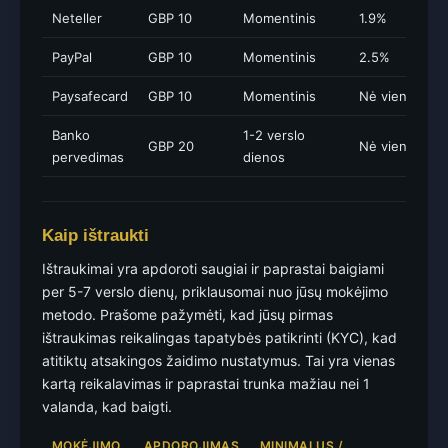
Neteller
GBP 10
Momentinis
1.9%
PayPal
GBP 10
Momentinis
2.5%
Paysafecard
GBP 10
Momentinis
Nė vienas
Banko
1-2 verslo
GBP 20
Nė vienas
pervedimas
dienos
Kaip ištraukti
Ištraukimai yra apdoroti saugiai ir paprastai baigiami
per 5-7 verslo dienų, priklausomai nuo jūsų mokėjimo
metodo. Prašome pažymėti, kad jūsų pirmas
ištraukimas reikalingas tapatybės patikrinti (KYC), kad
atitiktų atsakingos žaidimo nustatymus. Tai yra vienas
kartą reikalavimas ir paprastai trunka mažiau nei 1
valanda, kad baigti.
MOKĖJIMO
APDOROJIMAS
MINIMALUS /