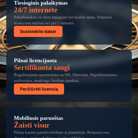
Tiesioginis palaikymas
24/7 internete
Pokalbiaukite su tikru žmogumi bet kuriuo metu. Vidutinis
atsakymas mažiau nei per 2 minutes.
Susisiekite dabar
Pilnai licencijuota
Sertifikuota saugi
Reguliuojama operatoriaus su SSL šifravimu. Nepriklausomos
auditorijos, atsakingo žaidimo įrankiai.
Peržiūrėti licencią
Mobiliusis paruoštas
Žaisti visur
Pilnas kazino patirtis telefone ar planšetėje. Responsyvus