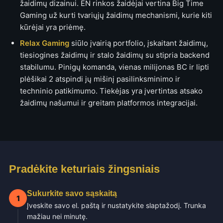
žaidimų dizainui. EN rinkos žaidėjai vertina Big Time
Gaming už kurti tvariųjų žaidimų mechanismi, kurie kiti
kūrėjai yra priėmę.
Relax Gaming
siūlo įvairią portfolio, įskaitant žaidimų,
tiesiogines žaidimų ir stalo žaidimų su stipria backend
stabilumu. Pinigų komanda, vienas milijonas BC ir lipti
plėšikai 2 atspindi jų mišinį pasilinksminimo ir
techninio patikimumo. Tiekėjas yra įvertintas atsako
žaidimų našumui ir greitam platformos integracijai.
Pradėkite keturiais žingsniais
Sukurkite savo sąskaitą
1
Įveskite savo el. paštą ir nustatykite slaptažodį. Trunka
mažiau nei minutę.