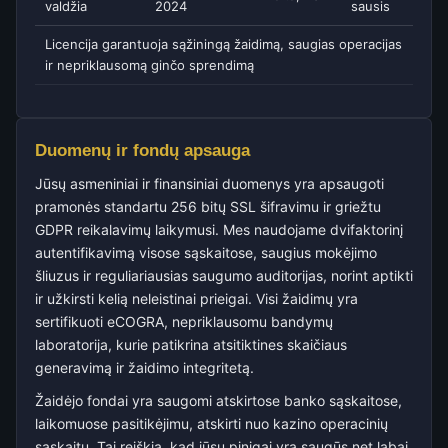
valdžia
2024
sausis
Licencija garantuoja sąžiningą žaidimą, saugias operacijas
ir nepriklausomą ginčo sprendimą
Duomenų ir fondų apsauga
Jūsų asmeniniai ir finansiniai duomenys yra apsaugoti
pramonės standartu 256 bitų SSL šifravimu ir griežtu
GDPR reikalavimų laikymusi. Mes naudojame dvifaktorinį
autentifikavimą visose sąskaitose, saugius mokėjimo
šliuzus ir reguliariausias saugumo auditorijas, norint aptikti
ir užkirsti kelią neleistinai prieigai. Visi žaidimų yra
sertifikuoti eCOGRA, nepriklausomu bandymų
laboratorija, kurie patikrina atsitiktines skaičiaus
generavimą ir žaidimo integritetą.
Žaidėjo fondai yra saugomi atskirtose banko sąskaitose,
laikomuose pasitikėjimu, atskirti nuo kazino operacinių
sąskaitų. Tai reiškia, kad jūsų pinigai yra saugūs net labai