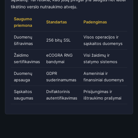
tikėtino verslo nutraukimo atveju.
Saugumo
Standartas
Padengimas
priemona
Duomenų
Visos operacijos ir
256 bitų SSL
šifravimas
sąskaitos duomenys
Žaidimo
eCOGRA RNG
Visi žaidimų ir
sertifikavimas
bandymai
statymo sistemos
Duomenų
GDPR
Asmeniniai ir
apsauga
suderinamumas
finansiniai duomenys
Sąskaitos
Dvifaktorinis
Prisijungimas ir
saugumas
autentifikavimas
ištraukimo prašymai