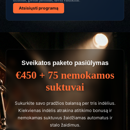
dizainas, greitas įkėlimas, saviti valdikliai.
Atsisiųsti programą
Sveikatos paketo pasiūlymas
€450 + 75 nemokamos
suktuvai
Sukurkite savo pradžios balansą per tris indėlius.
Kiekvienas indėlis atrakina atitikimo bonusą ir
nemokamas suktuvus žaidžiamas automatus ir
stalo žaidimus.