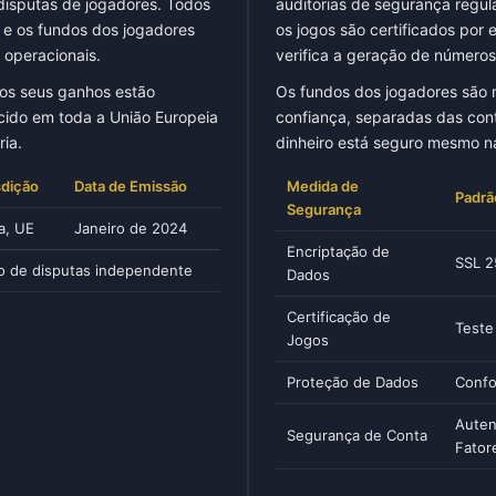
 disputas de jogadores. Todos
auditorias de segurança regul
 e os fundos dos jogadores
os jogos são certificados por
operacionais.
verifica a geração de números 
e os seus ganhos estão
Os fundos dos jogadores são
ecido em toda a União Europeia
confiança, separadas das conta
ia.
dinheiro está seguro mesmo n
sdição
Data de Emissão
Medida de
Padrã
Segurança
a, UE
Janeiro de 2024
Encriptação de
SSL 2
ão de disputas independente
Dados
Certificação de
Test
Jogos
Proteção de Dados
Conf
Auten
Segurança de Conta
Fator