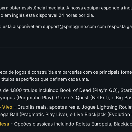
 para obter assistência imediata. A nossa equipa responde a in
 em inglês está disponível 24 horas por dia.
co está disponível em
support@spinogrino.com
com resposta gar
teca de jogos é construída em parcerias com os principais forn
 títulos específicos que definem cada uma.
 de 1.800 títulos incluindo Book of Dead (Play'n GO), Star
lympus (Pragmatic Play), Gonzo's Quest (NetEnt), e Big Ba
 Vivo
- Crupiês reais, apostas reais. Jogue Lightning Roul
ga Ball (Pragmatic Play Live), e Live Blackjack (Evolution
Mesa
- Opções clássicas incluindo Roleta Europeia, Blackjac