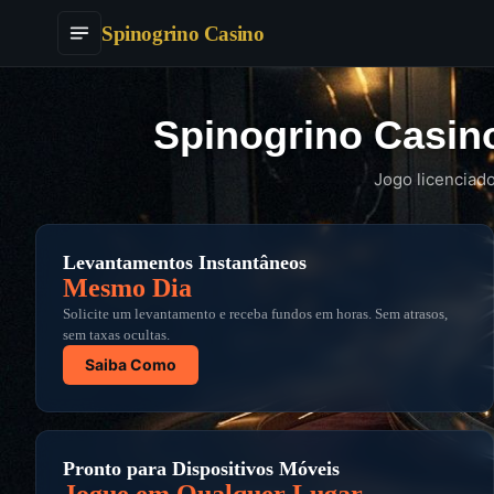
Spinogrino Casino
Spinogrino Casin
Jogo licenciad
Levantamentos Instantâneos
Mesmo Dia
Solicite um levantamento e receba fundos em horas. Sem atrasos,
sem taxas ocultas.
Saiba Como
Pronto para Dispositivos Móveis