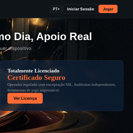
PT
Iniciar Sessão
Jogar
▾
o Dia, Apoio Real
er dispositivo.
Totalmente Licenciado
Certificado Seguro
Operador regulado com encriptação SSL. Auditorias independentes,
ferramentas de jogo responsável.
Ver Licença