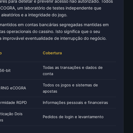
ares para detetar e prevenir acesso não autorizado. Todos
 eCOGRA, um laboratório de testes independente que
aleatórios e a integridade do jogo.
 mantidos em contas bancárias segregadas mantidas em
s operacionais do cassino. Isto significa que o seu
a improvável eventualidade de interrupção do negócio.
o
Cobertura
Todas as transações e dados de
56-bit
conta
Todos os jogos e sistemas de
e RNG eCOGRA
apostas
ormidade RGPD
Informações pessoais e financeiras
ticação Dois
Pedidos de login e levantamento
es