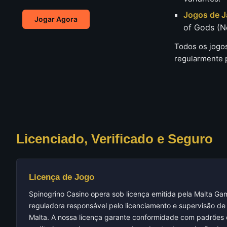
Jogos de J
Jogar Agora
of Gods (N
Todos os jogos
regularmente p
Licenciado, Verificado e Seguro
Licença de Jogo
Spinogrino Casino opera sob licença emitida pela Malta Gam
reguladora responsável pelo licenciamento e supervisão de
Malta. A nossa licença garante conformidade com padrões o