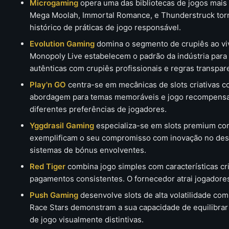
Microgaming
opera uma das bibliotecas de jogos mais 
Mega Moolah, Immortal Romance, e Thunderstruck torn
histórico de práticas de jogo responsável.
Evolution Gaming
domina o segmento de crupiês ao viv
Monopoly Live estabelecem o padrão da indústria para 
autênticas com crupiês profissionais e regras transpar
Play'n GO
centra-se em mecânicas de slots criativas co
abordagem para temas memoráveis e jogo recompensador
diferentes preferências de jogadores.
Yggdrasil Gaming
especializa-se em slots premium com
exemplificam o seu compromisso com inovação no desig
sistemas de bónus envolventes.
Red Tiger
combina jogo simples com características cri
pagamentos consistentes. O fornecedor atrai jogadores
Push Gaming
desenvolve slots de alta volatilidade co
Race Stars demonstram a sua capacidade de equilibrar
de jogo visualmente distintivas.